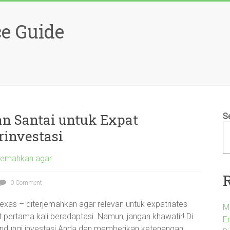
e Guide
an Santai untuk Expat
S
rinvestasi
rjemahkan agar
0 Comment
exas – diterjemahkan agar relevan untuk expatriates
M
at pertama kali beradaptasi. Namun, jangan khawatir! Di
Em
lindungi investasi Anda dan memberikan ketenangan