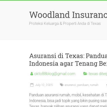
Skip
to
Woodland Insuranc
content
Proteksi Keluarga & Properti Anda di Texas
Asuransi di Texas: Pandu
Indonesia agar Tenang Be
okto88blog@gmail.com
texas dite
July 12, 2025
asuransi
,
panduan
,
rumah
Panduan asuransi rumah, mobil, kesehatan di T
Indonesia, bisa jadi topik yang bikin pusing sa
Texas, banyak pilihan asuransi yang dapat me