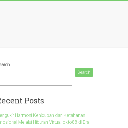
earch
Search
Recent Posts
engukir Harmoni Kehidupan dan Ketahanan
osional Melalui Hiburan Virtual okto88 di Era