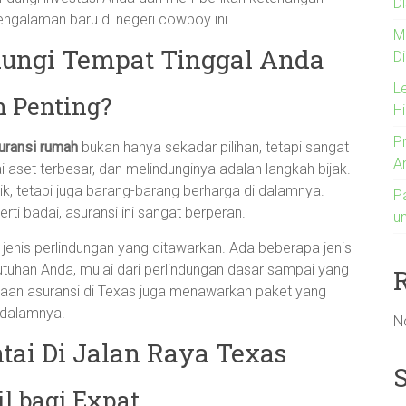
Di
engalaman baru di negeri cowboy ini.
M
dungi Tempat Tinggal Anda
D
L
 Penting?
H
P
uransi rumah
bukan hanya sekadar pilihan, tetapi sangat
A
 aset terbesar, dan melindunginya adalah langkah bijak.
ik, tetapi juga barang-barang berharga di dalamnya.
P
ti badai, asuransi ini sangat berperan.
u
 jenis perlindungan yang ditawarkan. Ada beberapa jenis
tuhan Anda, mulai dari perlindungan dasar sampai yang
ahaan asuransi di Texas juga menawarkan paket yang
 dalamnya.
N
ntai Di Jalan Raya Texas
l bagi Expat