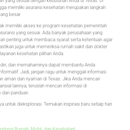
an yang sesuai dengan kebutuhan Anda di Texas. Di
ingga memiliki asuransi kesehatan merupakan langkah
yang besar.
idak memiliki akses ke program kesehatan pemerintah.
 asuransi yang sesuai. Ada banyak perusahaan yang
dan penting untuk membaca syarat serta ketentuan agar
astikan juga untuk memeriksa rumah sakit dan dokter
ayanan kesehatan pilihan Anda.
 sendiri, dan memahaminya dapat membantu Anda
formatif. Jadi, jangan ragu untuk menggali informasi
ngan aman dan nyaman di Texas. Jika Anda mencari
nsial lainnya, teruslah mencari informasi di
s dan panduan.
 untuk dieksplorasi. Temukan inspirasi baru setiap hari
indungi Rumah, Mobil, dan Kesehatan!