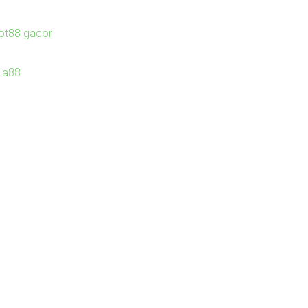
lot88 gacor
Ila88