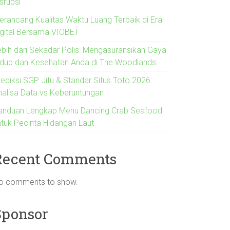
srupsi
erancang Kualitas Waktu Luang Terbaik di Era
igital Bersama VIOBET
ebih dari Sekadar Polis: Mengasuransikan Gaya
idup dan Kesehatan Anda di The Woodlands
rediksi SGP Jitu & Standar Situs Toto 2026:
nalisa Data vs Keberuntungan
anduan Lengkap Menu Dancing Crab Seafood
ntuk Pecinta Hidangan Laut
Recent Comments
o comments to show.
Sponsor