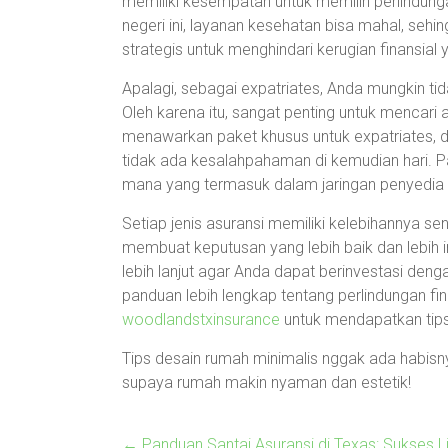
memiliki kesempatan untuk memilih perlindung
negeri ini, layanan kesehatan bisa mahal, seh
strategis untuk menghindari kerugian finansial 
Apalagi, sebagai expatriates, Anda mungkin t
Oleh karena itu, sangat penting untuk mencari
menawarkan paket khusus untuk expatriates, 
tidak ada kesalahpahaman di kemudian hari. P
mana yang termasuk dalam jaringan penyedia l
Setiap jenis asuransi memiliki kelebihannya
membuat keputusan yang lebih baik dan lebih in
lebih lanjut agar Anda dapat berinvestasi de
panduan lebih lengkap tentang perlindungan fina
woodlandstxinsurance
untuk mendapatkan tip
Tips desain rumah minimalis nggak ada habisnya
supaya rumah makin nyaman dan estetik!
←
Panduan Santai Asuransi di Texas: Sukses L