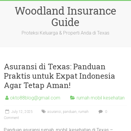
Skip
Woodland Insurance
to
content
Guide
Proteksi Keluarga & Properti Anda di Texas
Asuransi di Texas: Panduan
Praktis untuk Expat Indonesia
Agar Tetap Aman!
okto88blog@gmail.com
rumah mobil kesehatan
July 12, 2025
asuransi
,
panduan
,
rumah
0
Comment
Panduan asuransi rumah, mobil, kesehatan di Texas –