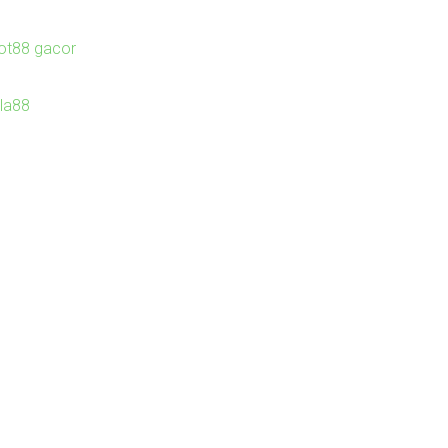
lot88 gacor
Ila88