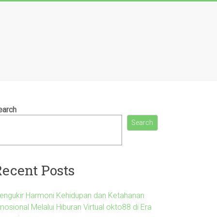
earch
Search
Recent Posts
engukir Harmoni Kehidupan dan Ketahanan
osional Melalui Hiburan Virtual okto88 di Era