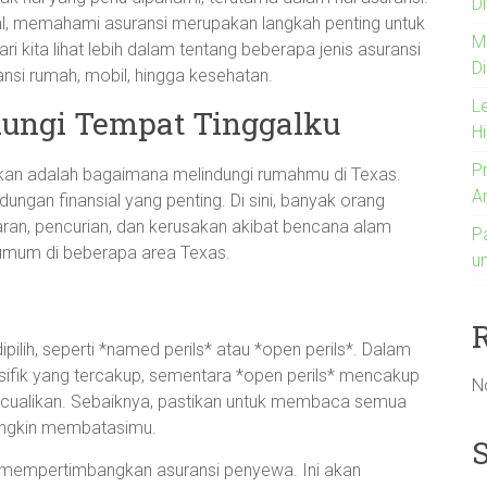
Di
al, memahami asuransi merupakan langkah penting untuk
M
i kita lihat lebih dalam tentang beberapa jenis asuransi
D
ransi rumah, mobil, hingga kesehatan.
L
dungi Tempat Tinggalku
H
P
irkan adalah bagaimana melindungi rumahmu di Texas.
A
dungan finansial yang penting. Di sini, banyak orang
ran, pencurian, dan kerusakan akibat bencana alam
P
 umum di beberapa area Texas.
u
pilih, seperti *named perils* atau *open perils*. Dalam
esifik yang tercakup, sementara *open perils* mencakup
N
ikecualikan. Sebaiknya, pastikan untuk membaca semua
ngkin membatasimu.
 mempertimbangkan asuransi penyewa. Ini akan