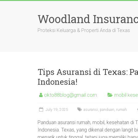
Skip
to
Woodland Insuranc
content
Proteksi Keluarga & Properti Anda di Texas
Tips Asuransi di Texas: 
Indonesia!
okto88blog@gmail.com
mobil kese
July 19, 2025
asuransi
,
panduan
,
rumah
Panduan asuransi rumah, mobil, kesehatan di T
Indonesia. Texas, yang dikenal dengan langit b
menarik untuk tinggal, tetapi juga memiliki ban