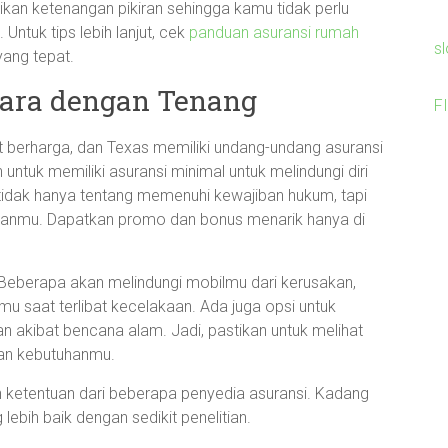
kan ketenangan pikiran sehingga kamu tidak perlu
 Untuk tips lebih lanjut, cek
panduan asuransi rumah
s
ang tepat.
dara dengan Tenang
F
t berharga, dan Texas memiliki undang-undang asuransi
untuk memiliki asuransi minimal untuk melindungi diri
l tidak hanya tentang memenuhi kewajiban hukum, tapi
nganmu. Dapatkan promo dan bonus menarik hanya di
. Beberapa akan melindungi mobilmu dari kerusakan,
u saat terlibat kecelakaan. Ada juga opsi untuk
n akibat bencana alam. Jadi, pastikan untuk melihat
gan kebutuhanmu.
n ketentuan dari beberapa penyedia asuransi. Kadang
bih baik dengan sedikit penelitian.