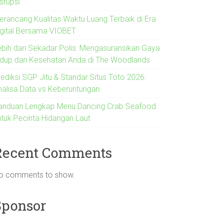
srupsi
erancang Kualitas Waktu Luang Terbaik di Era
igital Bersama VIOBET
ebih dari Sekadar Polis: Mengasuransikan Gaya
idup dan Kesehatan Anda di The Woodlands
rediksi SGP Jitu & Standar Situs Toto 2026:
nalisa Data vs Keberuntungan
anduan Lengkap Menu Dancing Crab Seafood
ntuk Pecinta Hidangan Laut
Recent Comments
o comments to show.
Sponsor