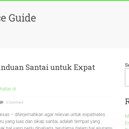
e Guide
Panduan Santai untuk Expat
S
hatan di
0 Comment
exas – diterjemahkan agar relevan untuk expatriates
M
iru yang luas dan sikap santai, adalah tempat yang
Em
yak hal yang perlu dipahami, terutama dalam hal asuransi.