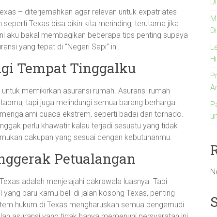
Di
exas – diterjemahkan agar relevan untuk expatriates
M
seperti Texas bisa bikin kita merinding, terutama jika
D
 sini aku bakal membagikan beberapa tips penting supaya
ransi yang tepat di “Negeri Sapi” ini.
L
H
gi Tempat Tinggalku
P
A
 untuk memikirkan asuransi rumah. Asuransi rumah
apmu, tapi juga melindungi semua barang berharga
P
 mengalami cuaca ekstrem, seperti badai dan tornado.
u
ggak perlu khawatir kalau terjadi sesuatu yang tidak
temukan cakupan yang sesuai dengan kebutuhanmu.
enggerak Petualangan
N
i Texas adalah menjelajahi cakrawala luasnya. Tapi
yang baru kamu beli di jalan kosong Texas, penting
istem hukum di Texas mengharuskan semua pengemudi
hlah asuransi yang tidak hanya memenuhi persyaratan ini,