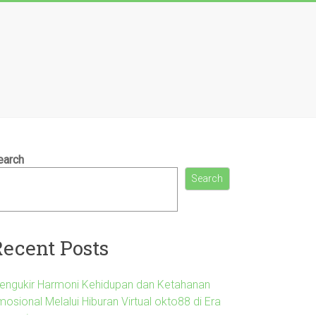
earch
Search
Recent Posts
engukir Harmoni Kehidupan dan Ketahanan
osional Melalui Hiburan Virtual okto88 di Era