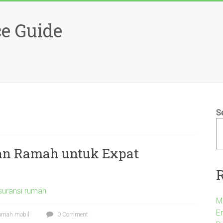
e Guide
S
uan Ramah untuk Expat
suransi rumah
M
Em
umah mobil
0 Comment