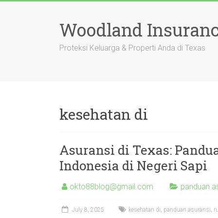
Skip
to
Woodland Insuranc
content
Proteksi Keluarga & Properti Anda di Texas
kesehatan di
Asuransi di Texas: Pand
Indonesia di Negeri Sapi
okto88blog@gmail.com
panduan a
July 8, 2025
kesehatan di
,
panduan asuransi
,
r