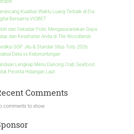
srupsi
erancang Kualitas Waktu Luang Terbaik di Era
igital Bersama VIOBET
ebih dari Sekadar Polis: Mengasuransikan Gaya
idup dan Kesehatan Anda di The Woodlands
rediksi SGP Jitu & Standar Situs Toto 2026:
nalisa Data vs Keberuntungan
anduan Lengkap Menu Dancing Crab Seafood
ntuk Pecinta Hidangan Laut
Recent Comments
o comments to show.
Sponsor