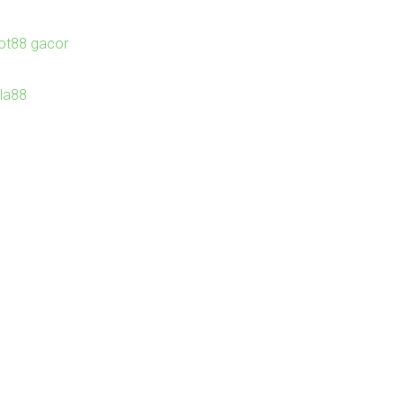
lot88 gacor
Ila88