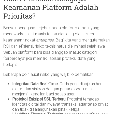
Keamanan Platform Adalah
Prioritas?
Banyak pengguna terjebak pada platform amatir yang
menawarkan janji manis tanpa didukung oleh sistem
keamanan tingkat
enterprise
. Bagi kita yang mengutamakan
ROI dan efisiensi, risiko teknis harus dieliminasi sejak awal.
Sebuah platform baru bisa dianggap masuk kategori
“terpercaya” jika memiliki lapisan proteksi data yang
berlapis.
Beberapa poin audit risiko yang wajib lo perhatikan:
Integritas Data Real-Time:
Odds yang disajikan harus
akurat dan sinkron dengan pasar global untuk
menjamin keadilan bagi setiap user.
Protokol Enkripsi SSL Terbaru:
Proteksi terhadap
identitas digital dan riwayat transaksi agar tetap privat
dan tidak disalahgunakan pihak ketiga.