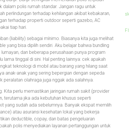
k dalam polis rumah standar. Jangan ragu untuk
perlindungan terhadap kehilangan akibat kebakaran,
s
ngan terhadap properti outdoor seperti gazebo, AC
kai tiap hari.
F
an (liability) sebagai mínimo. Biasanya kita juga melihat
le yang bisa dipilih sendiri. Aku belajar bahwa bundling
n lumayan, dan beberapa perusahaan punya program
 lama tinggal di sini. Hal penting lainnya: cek apakah
ngkat teknologi di mobil atau barang yang hilang saat
punya anak-anak yang sering bepergian dengan sepeda
k peralatan olahraga juga nggak ada salahnya.
. Kita perlu memastikan jaringan rumah sakit (provider
n, terutama jika ada kebutuhan khusus seperti
yakit yang sudah ada sebelumnya. Banyak ekspat memilih
surance) atau asuransi kesehatan lokal yang bekerja
tikan deductible, copay, dan batas pengeluaran
apakah polis menyediakan layanan pertanggungan untuk