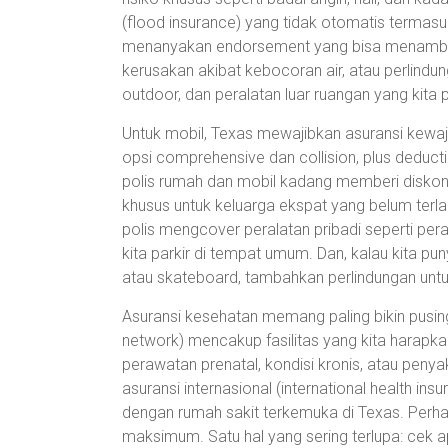
(flood insurance) yang tidak otomatis termasu
menanyakan endorsement yang bisa menambah 
kerusakan akibat kebocoran air, atau perlindu
outdoor, dan peralatan luar ruangan yang kita pa
Untuk mobil, Texas mewajibkan asuransi kewajib
opsi comprehensive dan collision, plus deductib
polis rumah dan mobil kadang memberi disko
khusus untuk keluarga ekspat yang belum terlalu
polis mengcover peralatan pribadi seperti pera
kita parkir di tempat umum. Dan, kalau kita 
atau skateboard, tambahkan perlindungan untu
Asuransi kesehatan memang paling bikin pusing
network) mencakup fasilitas yang kita harapka
perawatan prenatal, kondisi kronis, atau pen
asuransi internasional (international health in
dengan rumah sakit terkemuka di Texas. Perha
maksimum. Satu hal yang sering terlupa: cek 