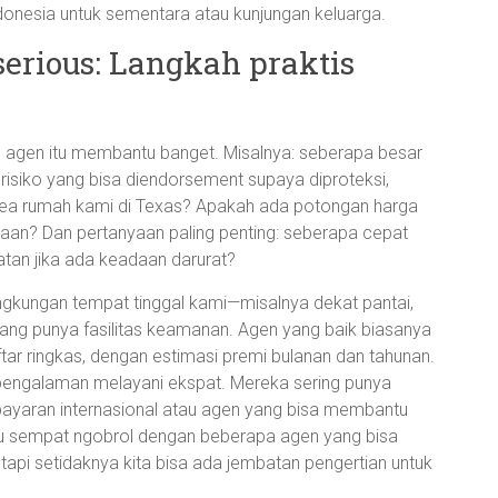
Indonesia untuk sementara atau kunjungan keluarga.
 serious: Langkah praktis
e agen itu membantu banget. Misalnya: seberapa besar
risiko yang bisa diendorsement supaya diproteksi,
 area rumah kami di Texas? Apakah ada potongan harga
haan? Dan pertanyaan paling penting: seberapa cepat
atan jika ada keadaan darurat?
lingkungan tempat tinggal kami—misalnya dekat pantai,
yang punya fasilitas keamanan. Agen yang baik biasanya
r ringkas, dengan estimasi premi bulanan dan tahunan.
erpengalaman melayani ekspat. Mereka sering punya
mbayaran internasional atau agen yang bisa membantu
ku sempat ngobrol dengan beberapa agen yang bisa
tapi setidaknya kita bisa ada jembatan pengertian untuk