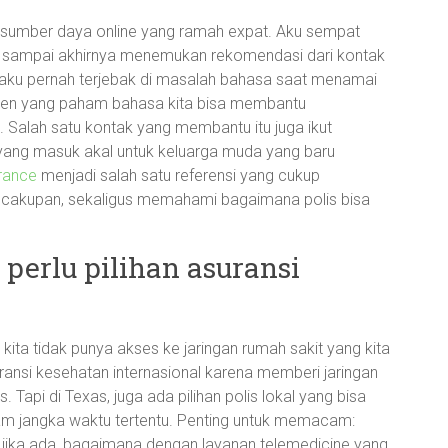
da sumber daya online yang ramah expat. Aku sempat
tus, sampai akhirnya menemukan rekomendasi dari kontak
aku pernah terjebak di masalah bahasa saat menamai
, agen yang paham bahasa kita bisa membantu
. Salah satu kontak yang membantu itu juga ikut
ang masuk akal untuk keluarga muda yang baru
rance
menjadi salah satu referensi yang cukup
cakupan, sekaligus memahami bagaimana polis bisa
 perlu pilihan asuransi
 kita tidak punya akses ke jaringan rumah sakit yang kita
ransi kesehatan internasional karena memberi jaringan
s. Tapi di Texas, juga ada pilihan polis lokal yang bisa
dalam jangka waktu tertentu. Penting untuk memacam:
jika ada, bagaimana dengan layanan telemedicine yang