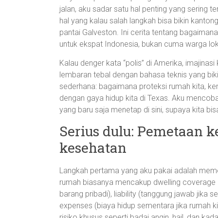
jalan, aku sadar satu hal penting yang sering t
hal yang kalau salah langkah bisa bikin kanton
pantai Galveston. Ini cerita tentang bagaiman
untuk ekspat Indonesia, bukan cuma warga lokal
Kalau denger kata “polis” di Amerika, imaji
lembaran tebal dengan bahasa teknis yang bikin 
sederhana: bagaimana proteksi rumah kita, ken
dengan gaya hidup kita di Texas. Aku mencob
yang baru saja menetap di sini, supaya kita b
Serius dulu: Pemetaan k
kesehatan
Langkah pertama yang aku pakai adalah memeta
rumah biasanya mencakup dwelling coverage (
barang pribadi), liability (tanggung jawab jika s
expenses (biaya hidup sementara jika rumah ki
risiko khusus seperti badai angin, hail, dan kad