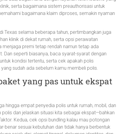
linik, serta bagaimana sistem preauthorisasi untuk
ta memahami bagaimana klaim diproses, semakin nyaman
 di Texas selama beberapa tahun, pertimbangkan juga
lihan klinik di dekat rumah, serta opsi perawatan
ara menjaga premi tetap rendah namun tetap ada
t. Dan seperti biasanya, baca syarat-syarat dengan
ntuk kondisi tertentu, serta cek apakah polis
is yang sudah ada sebelum kamu membeli polis.
paket yang pas untuk ekspat
iga hingga empat penyedia polis untuk rumah, mobil, dan
polis dan jelaskan situasi kita sebagai ekspat—bahkan
 faktor. Kedua, cek opsi bundling kalau mau potongan
ar-benar sesuai kebutuhan dan tidak hanya berbentuk