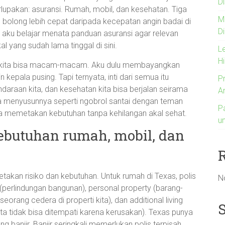
Di
erlupakan: asuransi. Rumah, mobil, dan kesehatan. Tiga
M
g bolong lebih cepat daripada kecepatan angin badai di
D
a aku belajar menata panduan asuransi agar relevan
 yang sudah lama tinggal di sini.
L
H
nasi kita bisa macam-macam. Aku dulu membayangkan
kepala pusing. Tapi ternyata, inti dari semua itu
P
daraan kita, dan kesehatan kita bisa berjalan seirama
A
a menyusunnya seperti ngobrol santai dengan teman
P
isa memetakan kebutuhan tanpa kehilangan akal sehat.
u
ebutuhan rumah, mobil, dan
kan risiko dan kebutuhan. Untuk rumah di Texas, polis
N
perlindungan bangunan), personal property (barang-
eseorang cedera di properti kita), dan additional living
ta tidak bisa ditempati karena kerusakan). Texas punya
ang banjir. Banjir seringkali memerlukan polis terpisah