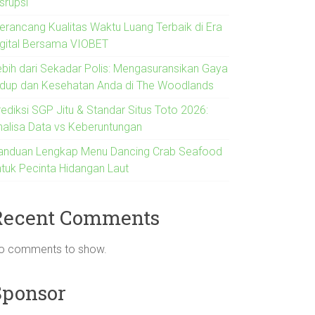
srupsi
erancang Kualitas Waktu Luang Terbaik di Era
igital Bersama VIOBET
ebih dari Sekadar Polis: Mengasuransikan Gaya
idup dan Kesehatan Anda di The Woodlands
rediksi SGP Jitu & Standar Situs Toto 2026:
nalisa Data vs Keberuntungan
anduan Lengkap Menu Dancing Crab Seafood
ntuk Pecinta Hidangan Laut
Recent Comments
o comments to show.
Sponsor