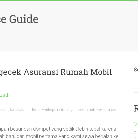
e Guide
Ngecek Asuransi Rumah Mobil
S
ized
bil, kesehatan di Texas – diterjemahkan agar relevan untuk expatriates
M
an besar dan dompet yang sedikit lebih tebal karena
Em
rumah baru dan mobil pertama yang kami sewa berjalan ke