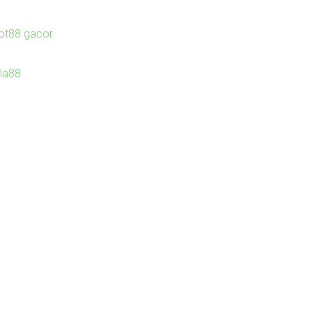
lot88 gacor
Ila88