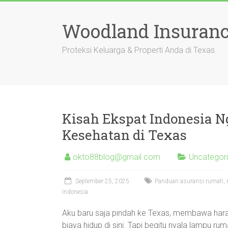
Skip
to
Woodland Insuranc
content
Proteksi Keluarga & Properti Anda di Texas
Kisah Ekspat Indonesia 
Kesehatan di Texas
okto88blog@gmail.com
Uncategor
September 25, 2025
Panduan asuransi rumah, mo
Indonesia
Aku baru saja pindah ke Texas, membawa harap
biaya hidup di sini. Tapi begitu nyala lampu 