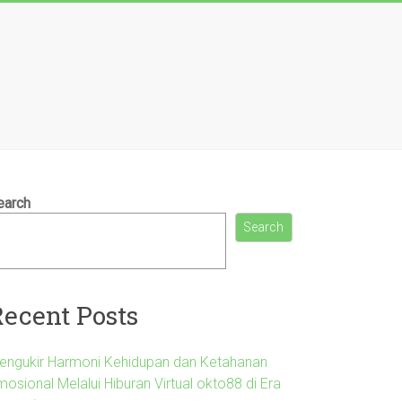
earch
Search
Recent Posts
engukir Harmoni Kehidupan dan Ketahanan
osional Melalui Hiburan Virtual okto88 di Era