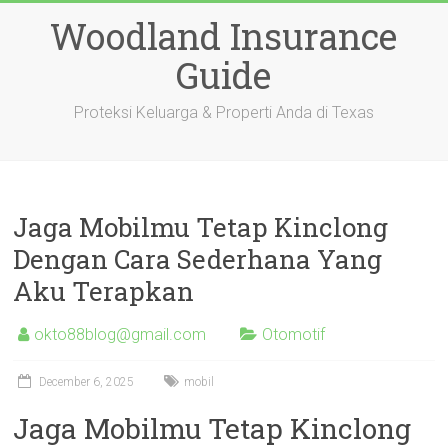
Skip
Woodland Insurance
to
content
Guide
Proteksi Keluarga & Properti Anda di Texas
Jaga Mobilmu Tetap Kinclong
Dengan Cara Sederhana Yang
Aku Terapkan
okto88blog@gmail.com
Otomotif
December 6, 2025
mobil
Jaga Mobilmu Tetap Kinclong