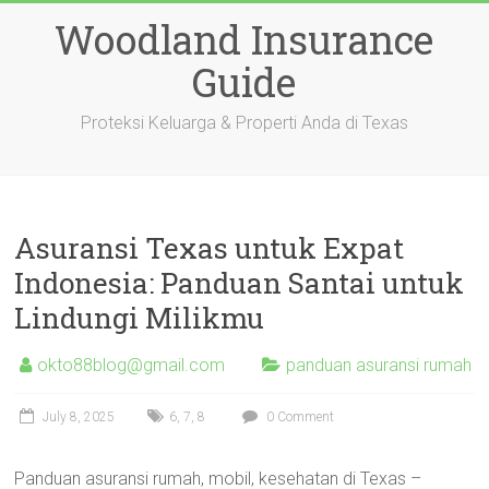
Skip
Woodland Insurance
to
content
Guide
Proteksi Keluarga & Properti Anda di Texas
Asuransi Texas untuk Expat
Indonesia: Panduan Santai untuk
Lindungi Milikmu
okto88blog@gmail.com
panduan asuransi rumah
July 8, 2025
6
,
7
,
8
0 Comment
Panduan asuransi rumah, mobil, kesehatan di Texas –