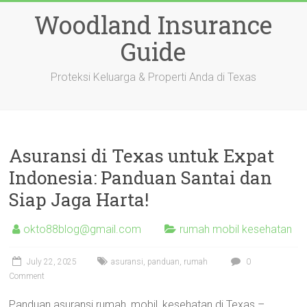
Skip
Woodland Insurance
to
content
Guide
Proteksi Keluarga & Properti Anda di Texas
Asuransi di Texas untuk Expat
Indonesia: Panduan Santai dan
Siap Jaga Harta!
okto88blog@gmail.com
rumah mobil kesehatan
July 22, 2025
asuransi
,
panduan
,
rumah
0
Comment
Panduan asuransi rumah, mobil, kesehatan di Texas –