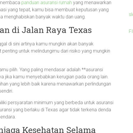
uk membaca
panduan asuransi rumah
yang menawarkan
formasi yang tepat, kamu bisa membuat keputusan yang
s
bisa menghabiskan banyak waktu dan uang.
an di Jalan Raya Texas
F
ggal di sini artinya kamu mungkin akan banyak
at penting untuk melindungimu dari risiko yang mungkin
amu pilih. Yang paling mendasar adalah **asuransi
ya jika kamu menyebabkan kerugian pada orang lain.
lihan yang lebih baik karena menawarkan perlindungan
endiri.
iliki persyaratan minimum yang berbeda untuk asuransi
ansi yang berlaku di Texas agar tidak terkena denda
kendara.
njaga Kesehatan Selama