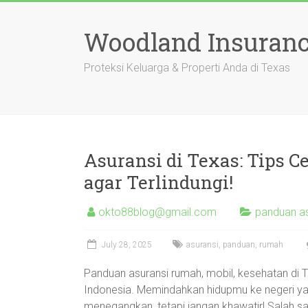
Skip
to
Woodland Insuranc
content
Proteksi Keluarga & Properti Anda di Texas
Asuransi di Texas: Tips C
agar Terlindungi!
okto88blog@gmail.com
panduan a
July 28, 2025
asuransi
,
panduan
,
rumah
Panduan asuransi rumah, mobil, kesehatan di T
Indonesia. Memindahkan hidupmu ke negeri yang
menegangkan, tetapi jangan khawatir! Salah s