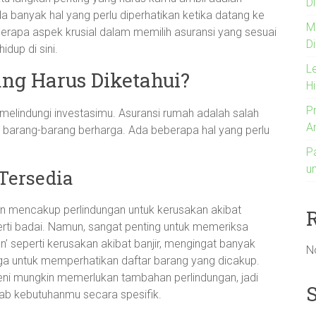
Di
a banyak hal yang perlu diperhatikan ketika datang ke
M
beberapa aspek krusial dalam memilih asuransi yang sesuai
D
dup di sini.
L
ng Harus Diketahui?
H
P
melindungi investasimu. Asuransi rumah adalah salah
A
an barang-barang berharga. Ada beberapa hal yang perlu
P
u
Tersedia
an mencakup perlindungan untuk kerusakan akibat
rti badai. Namun, sangat penting untuk memeriksa
n’ seperti kerusakan akibat banjir, mengingat banyak
N
juga untuk memperhatikan daftar barang yang dicakup.
seni mungkin memerlukan tambahan perlindungan, jadi
wab kebutuhanmu secara spesifik.