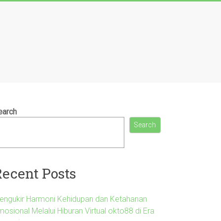
earch
Search
Recent Posts
engukir Harmoni Kehidupan dan Ketahanan
osional Melalui Hiburan Virtual okto88 di Era