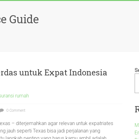
e Guide
erdas untuk Expat Indonesia
S
suransi rumah
0 Comment
exas – diterjemahkan agar relevan untuk expatriates
M
 jauh seperti Texas bisa jadi perjalanan yang
Em
atu langkah penting yang harus kamu ambil adalah