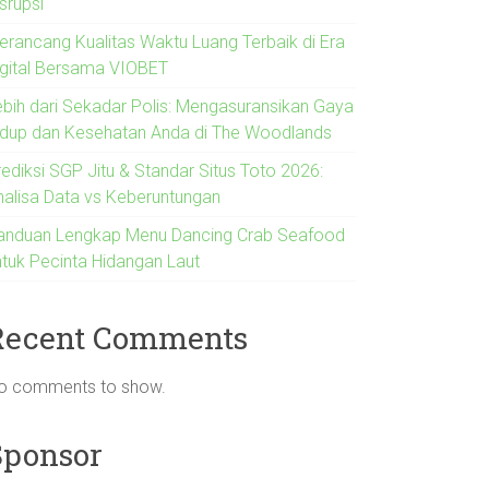
srupsi
erancang Kualitas Waktu Luang Terbaik di Era
igital Bersama VIOBET
ebih dari Sekadar Polis: Mengasuransikan Gaya
idup dan Kesehatan Anda di The Woodlands
rediksi SGP Jitu & Standar Situs Toto 2026:
nalisa Data vs Keberuntungan
anduan Lengkap Menu Dancing Crab Seafood
ntuk Pecinta Hidangan Laut
Recent Comments
o comments to show.
Sponsor