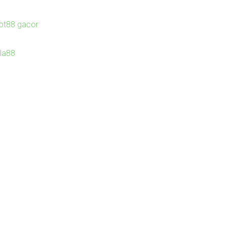
lot88 gacor
Ila88