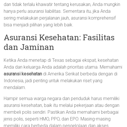
dan tidak terlalu khawatir tentang kerusakan, Anda mungkin
hanya perlu asuransi liabilitas. Sementara itu, jika Anda
sering melakukan perjalanan jauh, asuransi komprehensif
bisa menjadi pilihan yang lebih baik.
Asuransi Kesehatan: Fasilitas
dan Jaminan
Ketika Anda menetap di Texas sebagai ekspat, kesehatan
Anda dan keluarga Anda adalah prioritas utama. Memahami
asuransi kesehatan
di Amerika Serikat berbeda dengan di
Indonesia, jadi penting untuk melakukan riset yang
mendalam.
Hampir semua warga negara dan penduduk harus memiliki
asuransi kesehatan, baik itu melalui pekerjaan atau dengan
membeli polis sendiri. Pastikan Anda memahami berbagai
jenis polis, seperti HMO, PPO, dan EPO. Masing-masing
memiliki cara berbeda dalam pengelolaan dan akses