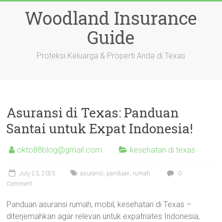
Skip
Woodland Insurance
to
content
Guide
Proteksi Keluarga & Properti Anda di Texas
Asuransi di Texas: Panduan
Santai untuk Expat Indonesia!
okto88blog@gmail.com
kesehatan di texas
July 23, 2025
asuransi
,
panduan
,
rumah
0
Comment
Panduan asuransi rumah, mobil, kesehatan di Texas –
diterjemahkan agar relevan untuk expatriates Indonesia,