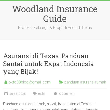
Skip
Woodland Insurance
to
content
Guide
Proteksi Keluarga & Properti Anda di Texas
Asuransi di Texas: Panduan
Santai untuk Expat Indonesia
yang Bijak!
okto88blog@gmail.com
panduan asuransi rumah
July 6, 2025
mobil
0 Comment
Panduan asuransi rumah, mobil, kesehatan di Texas –
diterjemahkan agar relevan untuk expatriates Indonesia.