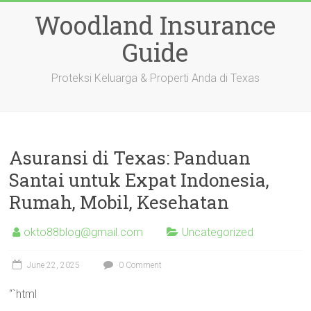
Skip
Woodland Insurance
to
content
Guide
Proteksi Keluarga & Properti Anda di Texas
Asuransi di Texas: Panduan
Santai untuk Expat Indonesia,
Rumah, Mobil, Kesehatan
okto88blog@gmail.com
Uncategorized
June 22, 2025
0 Comment
“`html