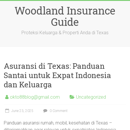
Skip
Woodland Insurance
to
content
Guide
Proteksi Keluarga & Properti Anda di Texas
Asuransi di Texas: Panduan
Santai untuk Expat Indonesia
dan Keluarga
okto88blog@gmail.com
Uncategorized
June 23, 2025
0 Comment
Panduan asuransi rumah, mobil, kesehatan di Texas –
diterjemahkan agar relevan untuk expatriates Indonesia.