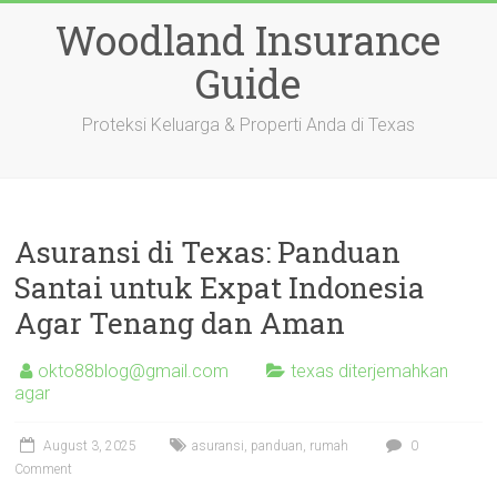
Skip
Woodland Insurance
to
content
Guide
Proteksi Keluarga & Properti Anda di Texas
Asuransi di Texas: Panduan
Santai untuk Expat Indonesia
Agar Tenang dan Aman
okto88blog@gmail.com
texas diterjemahkan
agar
August 3, 2025
asuransi
,
panduan
,
rumah
0
Comment