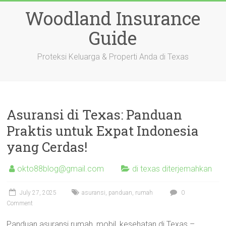
Skip
Woodland Insurance
to
content
Guide
Proteksi Keluarga & Properti Anda di Texas
Asuransi di Texas: Panduan
Praktis untuk Expat Indonesia
yang Cerdas!
okto88blog@gmail.com
di texas diterjemahkan
July 27, 2025
asuransi
,
panduan
,
rumah
0
Comment
Panduan asuransi rumah, mobil, kesehatan di Texas –