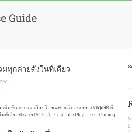
e Guide
มทุกค่ายดังในที่เดียว
S
ized
พิ่มขึ้นอย่างต่อเนื่อง โดยเฉพาะเว็บตรงอย่าง
virgo88
ที่
่เดียว ทั้งค่าย PG Soft, Pragmatic Play, Joker Gaming
M
Em